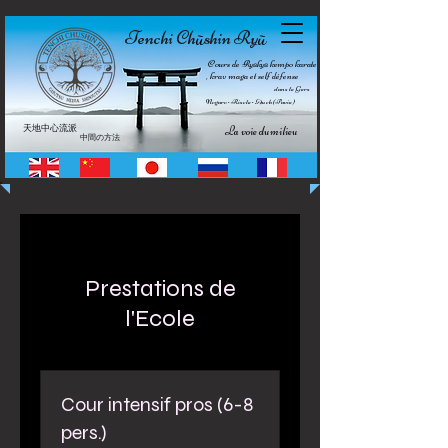
Tenchi Ch
shin Ry
ū
ū
Cours de Ryūkyū kempo karate
, krav maga et self défense
dans le Gers
Nogaro • Riscle • Auch (Pavie)
天地中心流派
La voie du milieu
中間の方法
Prestations de
l'Ecole
Cour intensif pros (6-8
pers.)