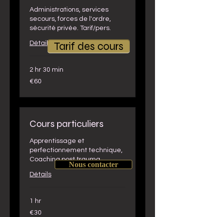
Administrations, services
secours, forces de l'ordre,
sécurité privée. Tarif/pers.
Détails
Tarif des cours
2 hr 30 min
60
€60
euros
Cours particuliers
Apprentissage et
perfectionnement technique,
Coaching post trauma
Nous contacter
Détails
1 hr
30
€30
euros