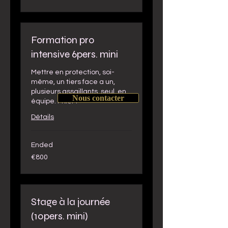
Formation pro
intensive 6pers. mini
Mettre en protection, soi-
même, un tiers face a un,
plusieurs assaillants, seul, en
Nous contacter
équipe. Prix/P.
Détails
Ended
800
€800
euros
Stage à la journée
(10pers. mini)