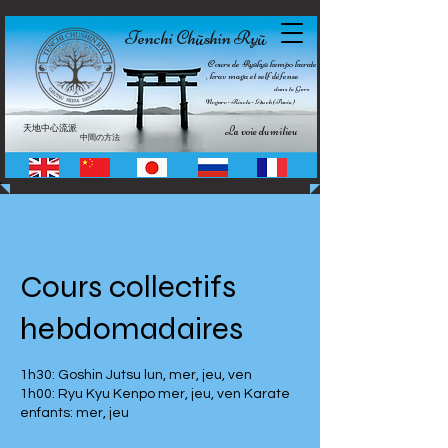
Tenchi Ch
shin Ry
ū
ū
Cours de Ryūkyū kempo karate
, krav maga et self défense
dans le Gers
Nogaro • Riscle • Auch (Pavie)
天地中心流派
La voie du milieu
中間の方法
Cours collectifs
hebdomadaires
1h30: Goshin Jutsu lun, mer, jeu, ven
1h00: Ryu Kyu Kenpo mer, jeu, ven Karate
enfants: mer, jeu