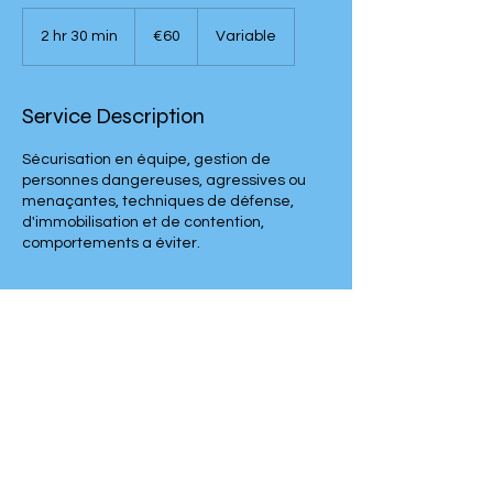
60
euros
2 hr 30 min
2
€60
Variable
h
r
3
Service Description
0
m
Sécurisation en équipe, gestion de
i
personnes dangereuses, agressives ou
n
menaçantes, techniques de défense,
d'immobilisation et de contention,
comportements a éviter.
Contact Details
06 76 10 46 21
kyoshi.tcr@gmail.com
Nogaro, France