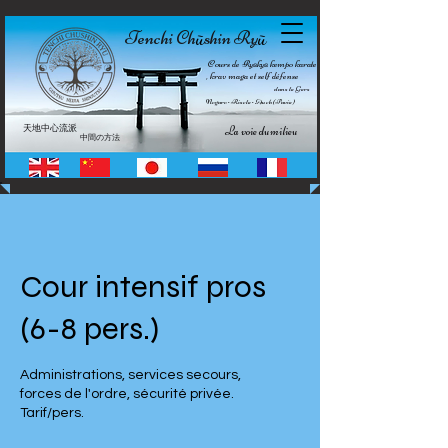
Tenchi Ch
shin Ry
ū
ū
Cours de Ryūkyū kempo karate
, krav maga et self défense
dans le Gers
Nogaro • Riscle • Auch (Pavie)
天地中心流派
La voie du milieu
中間の方法
Cour intensif pros
(6-8 pers.)
Administrations, services secours,
forces de l'ordre, sécurité privée.
Tarif/pers.