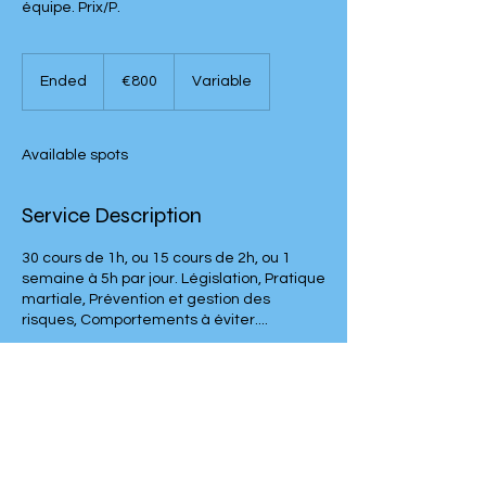
équipe. Prix/P.
800
euros
Ended
E
€800
Variable
n
d
e
Available spots
d
Service Description
30 cours de 1h, ou 15 cours de 2h, ou 1
semaine à 5h par jour. Législation, Pratique
martiale, Prévention et gestion des
risques, Comportements à éviter....
Contact Details
06 76 10 46 21
kyoshi.tcr@gmail.com