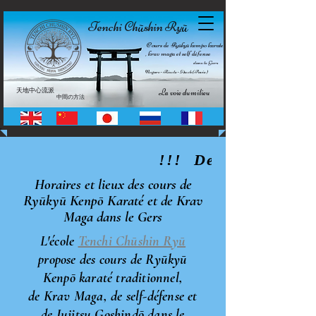
Tenchi Ch
shin Ry
ū
ū
Cours de Ryūkyū kempo karate
, krav maga et self défense
dans le Gers
Nogaro • Riscle • Auch (Pavie)
天地中心流派
La voie du milieu
中間の方法
                         !!!  Demandez un
Horaires et lieux des cours de
Ryūkyū Kenpō Karaté et de Krav
Maga dans le Gers​
L'école
Tenchi Chūshin Ryū
propose des cours de Ryūkyū
Kenpō karaté traditionnel,
de Krav Maga, de self-défense et
de Jujitsu Goshindō dans le