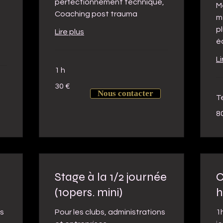
perfectionnement technique,
M
Coaching post trauma
m
pl
Lire plus
éq
Li
1 h
30
30 €
euros
Nous contacter
T
80
8
eu
Stage à la 1/2 journée
C
(10pers. mini)
h
ns
Pour les clubs, administrations
1