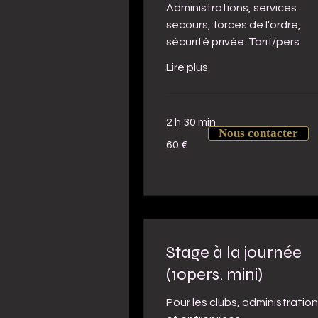
Administrations, services
secours, forces de l'ordre,
sécurité privée. Tarif/pers.
Lire plus
2 h 30 min
Nous contacter
60
60 €
euros
Stage à la journée
(10pers. mini)
Pour les clubs, administratio