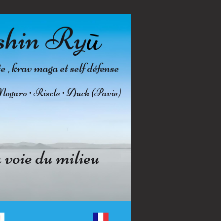
shin Ry
ū
, krav maga et self défense
Nogaro • Riscle • Auch (Pavie)
voie du milieu