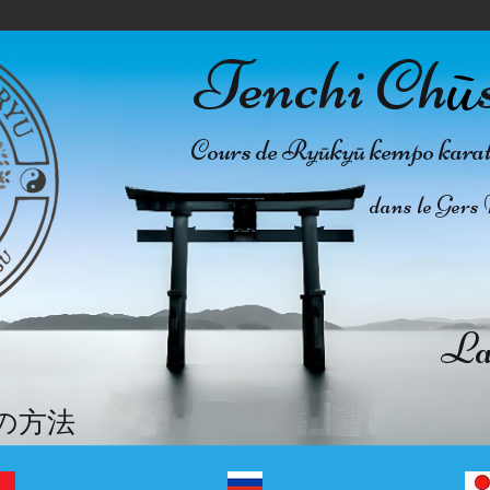
Tenchi Ch
ū
Cours de Ryūkyū kempo karate 
dans le Gers 
La 
の方法