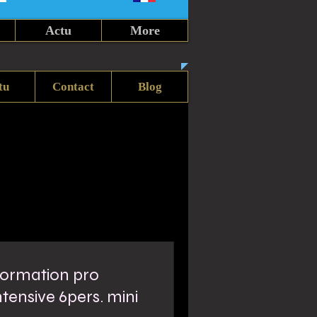
Actu
More
tu
Contact
Blog
ormation pro
ntensive 6pers. mini