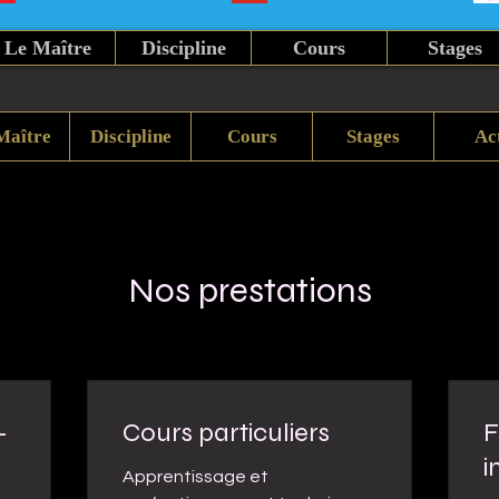
Le Maître
Discipline
Cours
Stages
Maître
Discipline
Cours
Stages
Ac
Nos prestations
-
Cours particuliers
F
i
Apprentissage et