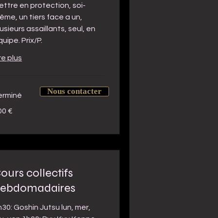
ettre en protection, soi-
ême, un tiers face a un,
usieurs assaillants, seul, en
uipe. Prix/P.
re plus
Nous contacter
erminé
0
00 €
ros
ours collectifs
ebdomadaires
h30: Goshin Jutsu lun, mer,