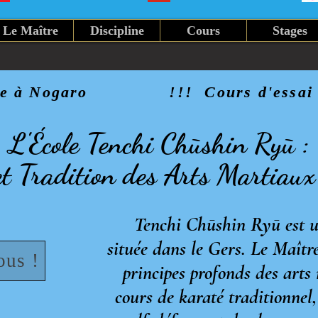
Le Maître
Discipline
Cours
Stages
 à Nogaro              !!!  Cours d'essai 
L'École Tenchi Chūshin Ryū :
et Tradition des Arts Martiaux
Tenchi Chūshin Ryū est une
située dans le Gers. Le Maîtr
ous !
principes profonds des arts
cours de karaté traditionnel