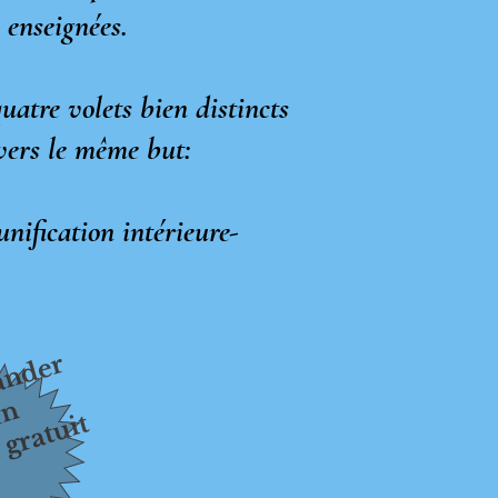
s enseignées.
uatre volets bien distincts
vers le même but:
unification intérieure-
nder
n
 gratuit