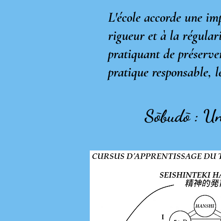
​L'école accorde une imp
rigueur et à la régular
pratiquant de préserve
pratique responsable, l
Sōbudō : Un