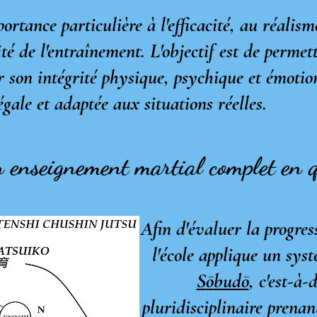
ortance particulière à l'efficacité, au réalism
ité de l'entraînement. L'objectif est de perme
r son intégrité physique, psychique et émotio
égale et adaptée aux situations réelles.
 enseignement martial complet en qu
Afin d'évaluer la progre
l'école applique un sys
S
ō
budō
, c'est-à-
pluridisciplinaire prena