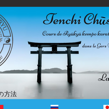
Tenchi Ch
ū
Cours de Ryūkyū kempo karate 
dans le Gers 
La 
の方法