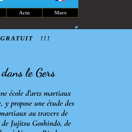
Actu
More
GRATUIT   !!!            
 dans le Gers
 école d'arts martiaux
e, y propose une étude des
 martiaux au travers de
, de Jujitsu Goshindō, de