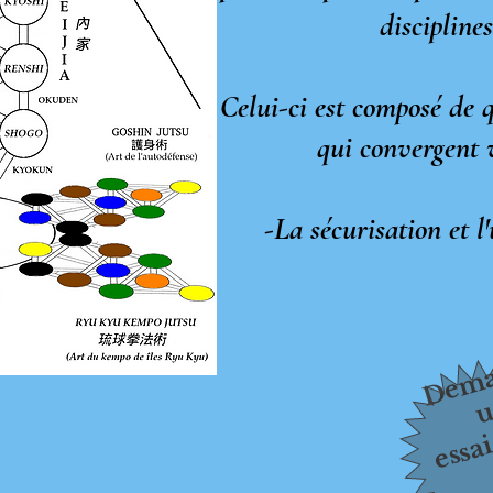
discipline
Celui-ci est composé de q
qui convergent 
-La sécurisation et l'
Dema
u
essai