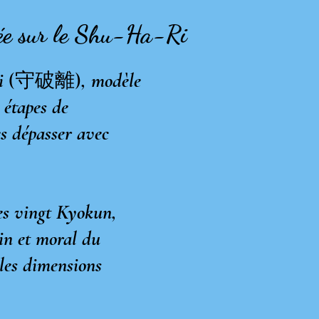
dée sur le Shu-Ha-Ri
Ri
(守破離)
, modèle
s étapes de
les dépasser avec
es vingt Kyokun,
in et moral du
 les dimensions