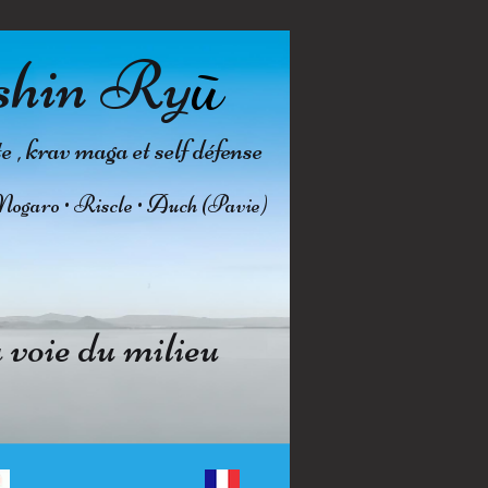
shin Ry
ū
, krav maga et self défense
Nogaro • Riscle • Auch (Pavie)
voie du milieu