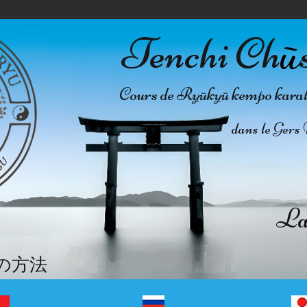
Tenchi Ch
ū
Cours de Ryūkyū kempo karate 
dans le Gers 
La 
の方法