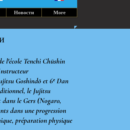
Новости
More
и
e l'école Tenchi Chūshin
Instructeur
 Jujitsu Goshindō et 6ᵉ Dan
itionnel, le Jujitsu
at dans le Gers (Nogaro,
ants dans une progression
nique, préparation physique