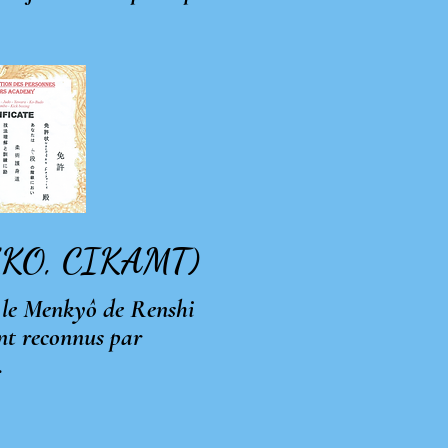
 (WKKO, CIKAMT)
 le Menkyô de Renshi
ent reconnus par
.