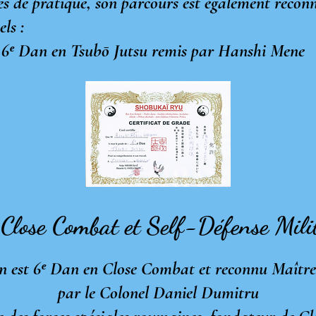
es de pratique, son parcours est également recon
 :​​​
n Tsub
ō
Jutsu remis par Hanshi Mene
 Close Combat et Self-Défense Mil
est 6ᵉ Dan en Close Combat et reconnu Maître e
par le Colonel Daniel Dumitru