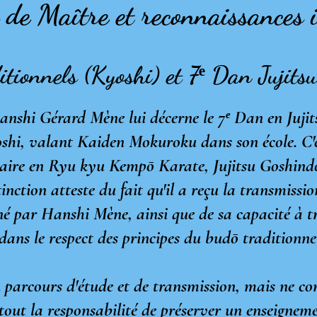
s de Maître et reconnaissances 
ditionnels (Kyoshi) et 7ᵉ Dan Jujit
anshi Gérard Mène lui décerne le 7ᵉ Dan en Juji
shi, valant Kaiden Mokuroku dans son école.
C'
inaire en Ryu kyu Kemp
ō
Karate, Jujitsu Goshind
tinction atteste du fait qu'il a reçu la transmissi
é par Hanshi Mène, ainsi que de sa capacité à t
dans le respect des principes du bud
ō
traditionne
n parcours d'étude et de transmission, mais ne con
t la responsabilité de préserver un enseignement