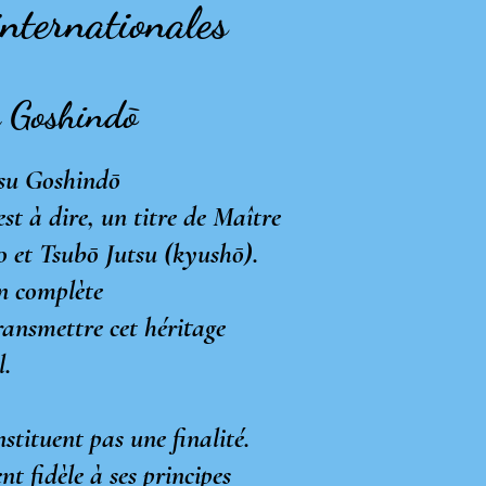
internationales
su Goshindō
tsu Goshind
ō
est à dire, un titre de Maître
o et Tsub
ō
Jutsu (kyush
ō
).
on complète
ransmettre cet héritage
l.
stituent pas une finalité.
 fidèle à ses principes