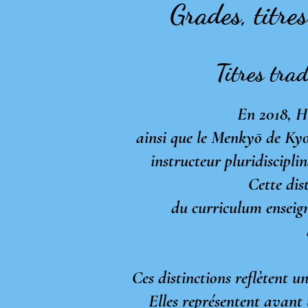
Grades, titre
Titres tra
En 2018, H
ainsi que le Menky
ō
de Kyo
instructeur pluridiscipl
Cette dis
du curriculum enseign
Ces distinctions reflètent u
Elles représentent avant tou