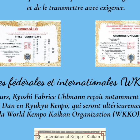
smettre avec exigence.
es fédérales et internationales
ours, Kyoshi Fabrice Uhlmann reçoit notamment
5ᵉ Dan en Ryūkyū
Kenpō
, qui seront ultérieurem
la World Kempo Kaikan Organization (WKKO)