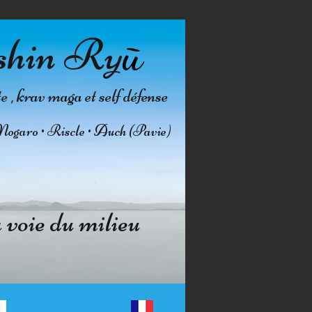
shin Ry
ū
, krav maga et self défense
Nogaro • Riscle • Auch (Pavie)
voie du milieu