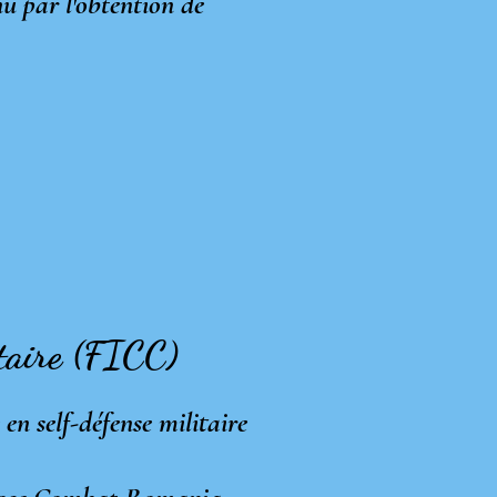
nu par l'obtention de
itaire (FICC)
n self-défense militaire