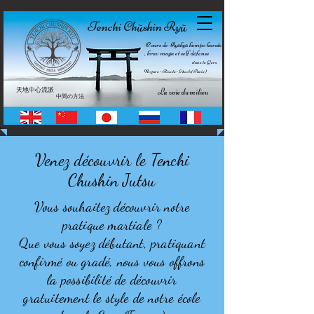
Tenchi Ch
shin Ry
ū
ū
Cours de Ryūkyū kempo karate
, krav maga et self défense
dans le Gers
Nogaro • Riscle • Auch (Pavie)
天地中心流派
La voie du milieu
中間の方法
Venez découvrir le Tenchi
Chushin Jutsu
Vous souhaitez découvrir notre
pratique martiale ?
Que vous soyez débutant, pratiquant
confirmé ou gradé, nous vous offrons
la possibilité de découvrir
gratuitement le style de notre école