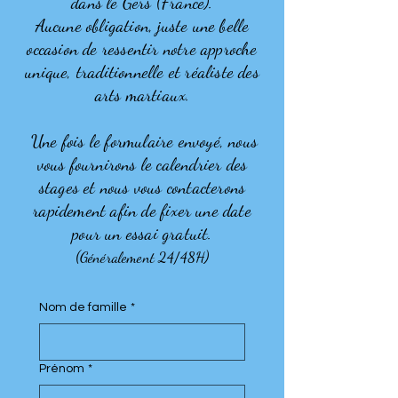
dans le Gers (France).
Aucune obligation, juste une belle
occasion de ressentir notre approche
unique, traditionnelle et réaliste des
arts martiaux.
Une fois le formulaire envoyé, nous
vous fournirons le calendrier des
stages et nous vous contacterons
rapidement
afin de fixer une date
pour un essai gratuit.
(
)
Généralement 24/48H
Nom de famille
*
Prénom
*