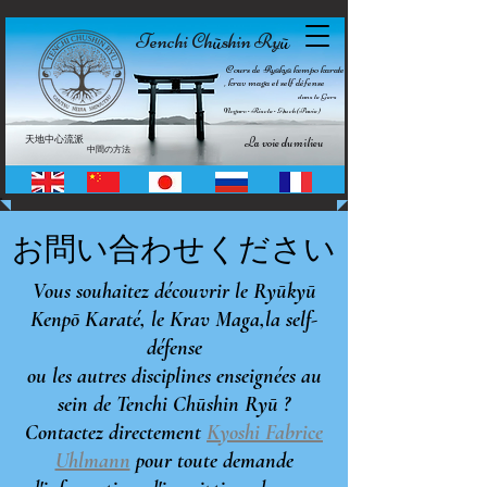
Tenchi Ch
shin Ry
ū
ū
Cours de Ryūkyū kempo karate
, krav maga et self défense
dans le Gers
Nogaro • Riscle • Auch (Pavie)
天地中心流派
La voie du milieu
中間の方法
お問い合わせください
Vous souhaitez découvrir le Ryūkyū
Kenpō Karaté, le Krav Maga,
la self-
défense
ou les autres disciplines enseignées au
sein de Tenchi Chūshin Ryū ?
Contactez directement
Kyoshi Fabrice
Uhlmann
pour toute demande