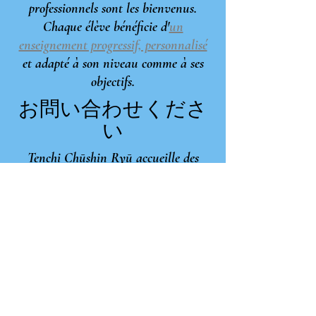
professionnels sont les bienvenus.
Chaque élève bénéficie d'
un
enseignement progressif, personnalisé
et adapté à son niveau comme à ses
objectifs.
お問い合わせくださ
い
Tenchi Chūshin Ryū accueille des
pratiquants venant de
Nogaro, Riscle,
Auch(Pavie)
, Eauze, Vic-Fezensac,
Aire-sur-l'Adour, Mont de Marsan et
plus largement du Gers, des Landes,
des Hautes-Pyrénées ou même de
Toulouse et son agglomération.